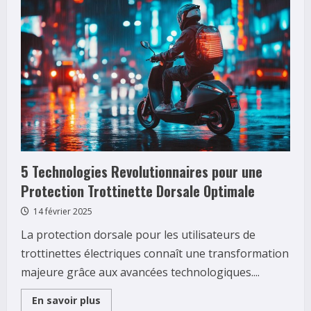
Chaussures
de
Tennis
pour
Homme
2024
:
Test
et
Comparatif
des
Experts
5 Technologies Revolutionnaires pour une
Protection Trottinette Dorsale Optimale
14 février 2025
La protection dorsale pour les utilisateurs de
trottinettes électriques connaît une transformation
majeure grâce aux avancées technologiques....
Read
En savoir plus
more