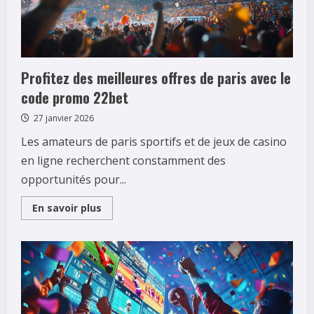
Profitez des meilleures offres de paris avec le
code promo 22bet
27 janvier 2026
Les amateurs de paris sportifs et de jeux de casino
en ligne recherchent constamment des
opportunités pour...
Read
En savoir plus
more
about
Profitez
des
meilleures
offres
de
paris
avec
le