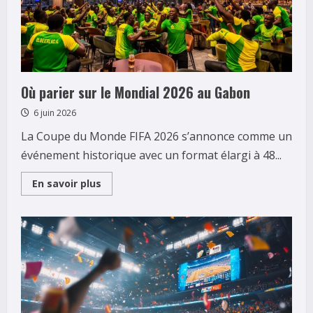
Où parier sur le Mondial 2026 au Gabon
6 juin 2026
La Coupe du Monde FIFA 2026 s’annonce comme un
événement historique avec un format élargi à 48...
Read
En savoir plus
more
about
Où
parier
sur
le
Mondial
2026
au
Gabon